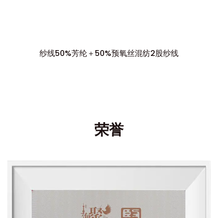
纱线50%芳纶＋50%预氧丝混纺2股纱线
荣誉