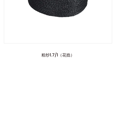
粗纱1.7/1（花捻）