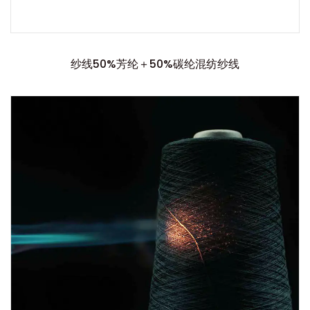
纱线50%芳纶＋50%碳纶混纺纱线