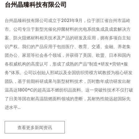
台州晶臻科技有限公司
台州晶臻科技有限公司成立于2021年9月，位于浙江省台州市温岭
市。公司专注于新型光催化抑菌材料的光电系统集成及成套解决方
案、防火阻燃材料相关技术及产品的研发及应用，拥有多项自主知
识产权。我们的产品应用于包括医疗、教育、交通、金融、养老集
团办公、家居等社会各个领域，并获得了美国、欧盟、日本和国内
各权威机构的高度认可，形成了成熟的产品“制造+研发+营销+服
务”体系。公司以创始人邢斌以及全国纺织劳模方斌教授为核心研发
团队，基于前期科研成果与新型材料技术，历时数年成功研发出耐
温高达1800°C的超高温不燃纺织品面料。这一突破性技术不仅打破
了日美等国在耐高温阻燃面料领域的垄断，其耐热性能远超国际先
进水平...
查看更多新闻资讯