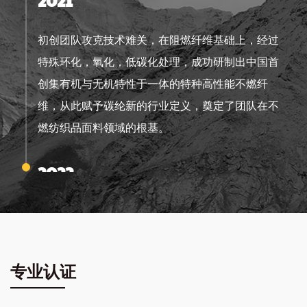
初创团队攻克技术难关，在阻燃纤维基础上，经过
特殊环化，氧化，低碳化处理，成功研制出中国首
创集有机与无机特性于一体的特种高性能不燃纤
维，从此赋予碳纶新的行业定义，奠定了团队在不
燃纺织品面料领域的根基。
2022
受政府招商引资邀请，晶臻科技正式成立，公司进
入规模化运营，同年获评台州市500精英企业。公
司在纤维纺纱领域实现重大突破，打造出了世界的
专业认证
超高温不燃纺织品面料，面料在1800度火焰喷烧
一分钟可实现0阴燃、0续燃、0损毁，带领阻燃纺