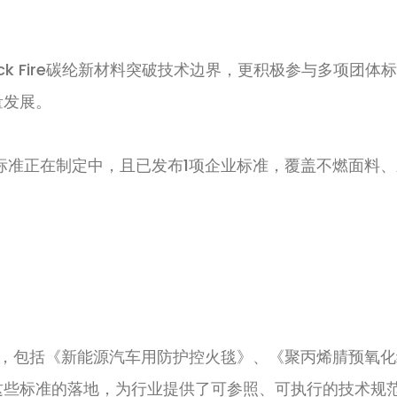
ck Fire碳纶新材料突破技术边界，更积极参与多项团体
量发展。
标准正在制定中，且已发布
1项
企业标准
，覆盖不燃面料、
，包括
《
新能源汽车用防护控火毯
》、《聚丙烯腈预氧化
这些标准的落地，为行业提供了可参照、可执行的技术规